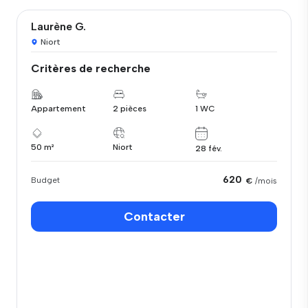
Laurène G.
Niort
Critères de recherche
Appartement
2 pièces
1 WC
50 m²
Niort
28 fév.
620
Budget
€
/mois
Contacter