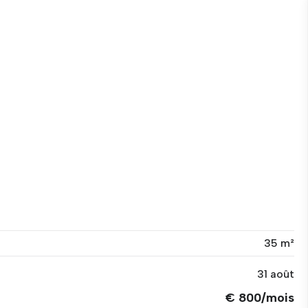
35 m²
31 août
€ 800/mois