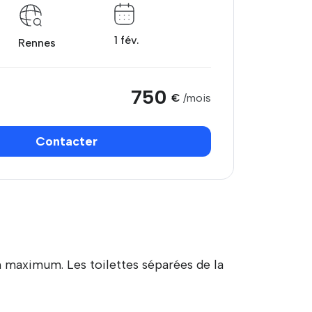
1 fév.
Rennes
750
€
/mois
Contacter
m maximum. Les toilettes séparées de la