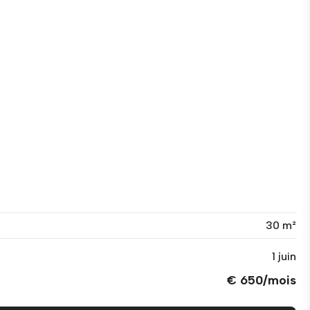
30 m²
1 juin
€ 650/mois