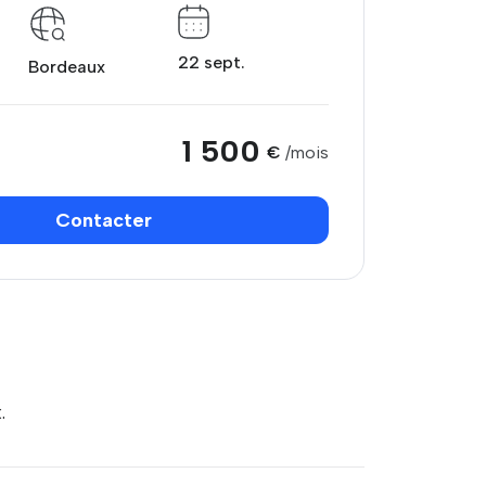
22 sept.
Bordeaux
1 500
€
/mois
Contacter
.