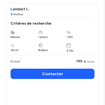
Lambert L.
Bolbec
Critères de recherche
Maison
1 pièce
1 WC
40 m²
Bolbec
2 fév.
750
Budget
€
/mois
Contacter