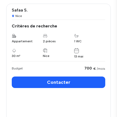
Safaa S.
Nice
Critères de recherche
Appartement
2 pièces
1 WC
30 m²
Nice
13 mai
700
Budget
€
/mois
Contacter