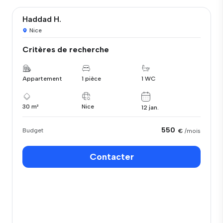
Haddad H.
Nice
Critères de recherche
Appartement
1 pièce
1 WC
30 m²
Nice
12 jan.
550
Budget
€
/mois
Contacter