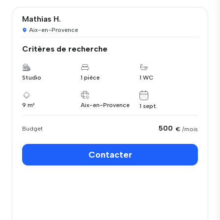
Mathias H.
Aix-en-Provence
Critères de recherche
Studio
1 pièce
1 WC
9 m²
Aix-en-Provence
1 sept.
500
Budget
€
/mois
Contacter