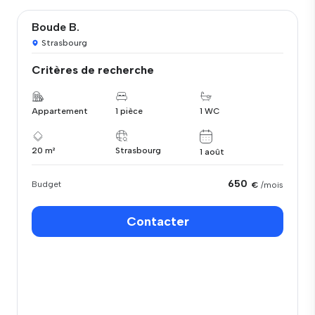
Boude B.
Strasbourg
Critères de recherche
Appartement
1 pièce
1 WC
20 m²
Strasbourg
1 août
650
Budget
€
/mois
Contacter