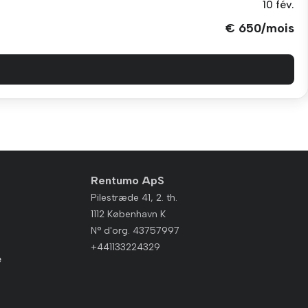
10 fév.
€ 650/mois
Rentumo ApS
Pilestræde 41, 2. th.
1112 København K
N° d'org. 43757997
+441133224329
e