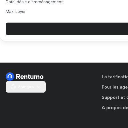
Date idéale d'emménagement
Max. Loyer
La tarificat
Français
Pour les age
Support et 
A propos de