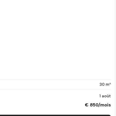
30 m²
1 août
€ 850/mois