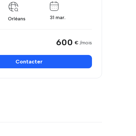
31 mar.
Orléans
600
€
/mois
Contacter