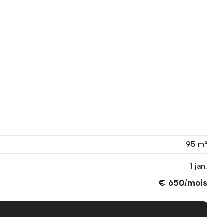
95 m²
1 jan.
€ 650/mois