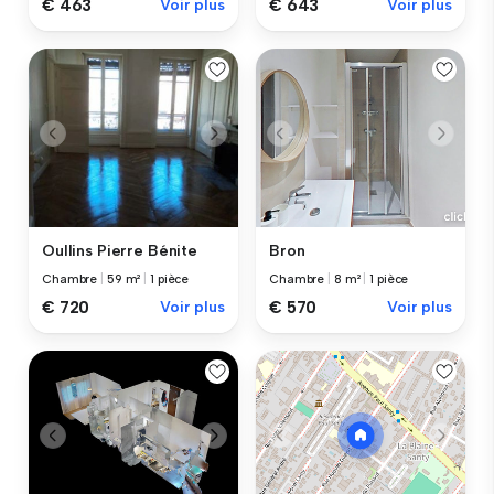
€ 463
Voir plus
€ 643
Voir plus
Oullins Pierre Bénite
Bron
Chambre
|
59 m²
|
1 pièce
Chambre
|
8 m²
|
1 pièce
€ 720
Voir plus
€ 570
Voir plus