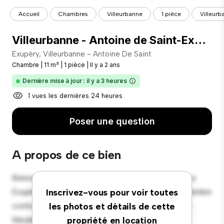
Accueil
Chambres
Villeurbanne
1 pièce
Villeurb
Villeurbanne - Antoine de Saint-Exupéry - Chambre 5
Exupéry, Villeurbanne - Antoine De Saint
Chambre
|
11 m²
|
1 pièce
|
Il y a 2 ans
Dernière mise à jour : il y a 3 heures
1 vues les dernières 24 heures
Poser une question
A propos de ce bien
Bienvenue dans votre nouvelle retraite confortable à
Exupéry, Villeurbanne - Antoine De Saint ! Cette chambre
Inscrivez-vous pour voir toutes
confortable offre un espace de vie paisible et privé.
les photos et détails de cette
Meublée avec les éléments essentiels pour votre
propriété en location