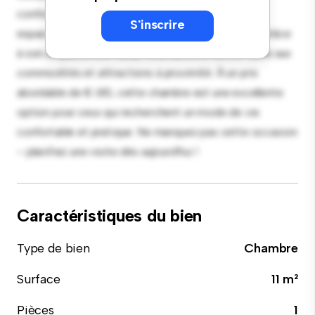
confort, cette chambre offre un lit confortable, un
S'inscrire
espace de travail et des solutions de rangement. Grâce
à son emplacement idéal, vous aurez un accès facile aux
commodités et attractions à proximité. À un prix
abordable de € 610, cette chambre est une excellente
option pour ceux qui recherchent un mode de vie
confortable et pratique. Ne manquez pas cette occasion
– planifiez une visite dès aujourd'hui !
Caractéristiques du bien
Type de bien
Chambre
Surface
11 m²
Pièces
1