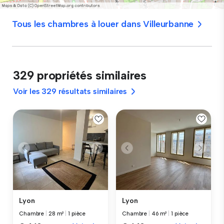
Tous les chambres à louer dans Villeurbanne
329 propriétés similaires
Voir les 329 résultats similaires
Lyon
Lyon
Chambre
|
28 m²
|
1 pièce
Chambre
|
46 m²
|
1 pièce