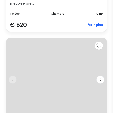
meublée prê...
1 pièce
Chambre
10 m²
€ 620
Voir plus