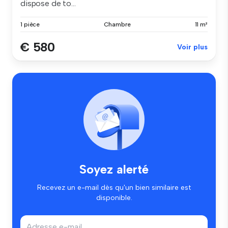
dispose de to...
1 pièce
Chambre
11 m²
€ 580
Voir plus
Soyez alerté
Recevez un e-mail dès qu'un bien similaire est
disponible.