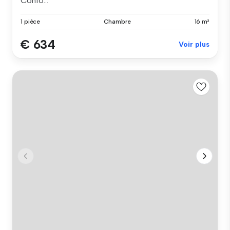
Confo...
1 pièce
Chambre
16 m²
€ 634
Voir plus