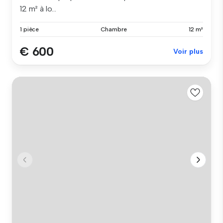
12 m² à lo...
1 pièce
Chambre
12 m²
€ 600
Voir plus