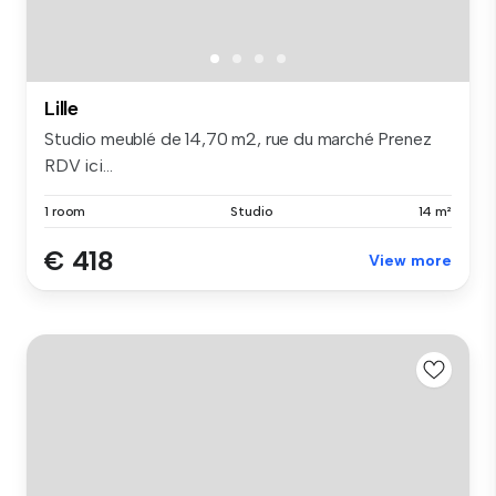
Lille
Studio meublé de 14,70 m2, rue du marché Prenez
RDV ici...
1 room
Studio
14 m²
€ 418
View more