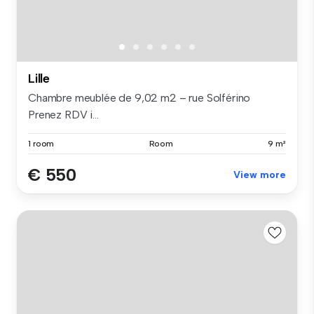
Lille
Chambre meublée de 9,02 m2 – rue Solférino
Prenez RDV i...
1 room
Room
9 m²
€ 550
View more