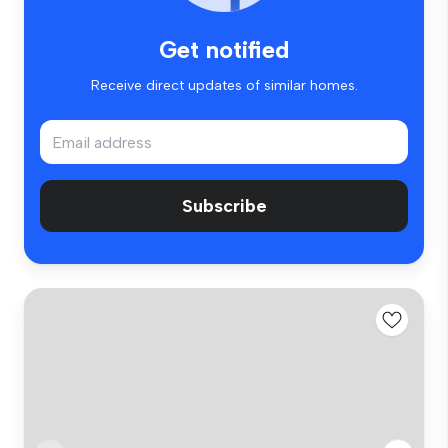
Get notified
Receive direct updates of similar homes.
Subscribe