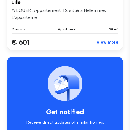
Lille
À LOUER : Appartement T2 situé à Hellemmes.
L'apparteme...
2 rooms
Apartment
39 m²
€ 601
View more
Get notified
Receive direct updates of similar homes.