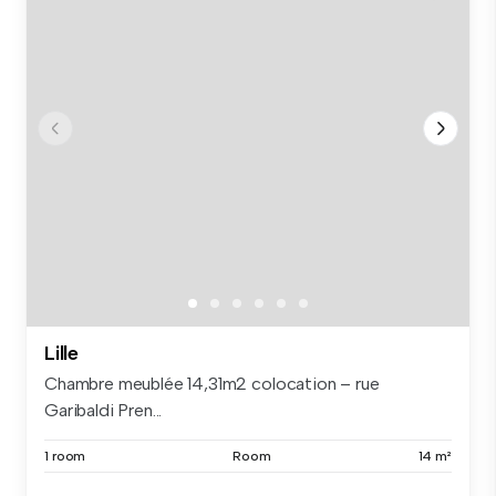
Lille
Chambre meublée 14,31m2 colocation – rue
Garibaldi Pren...
1 room
Room
14 m²