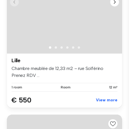
Lille
Chambre meublée de 12,33 m2 – rue Solférino
Prenez RDV ...
1 room
Room
12 m²
€ 550
View more