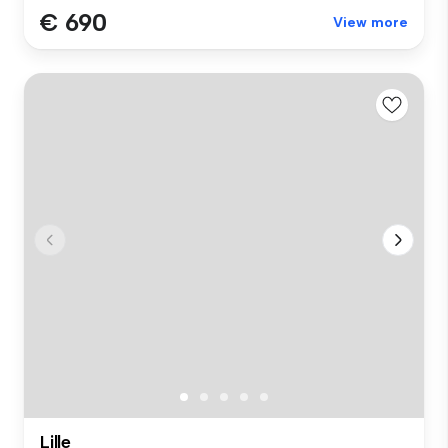
€ 690
View more
Lille