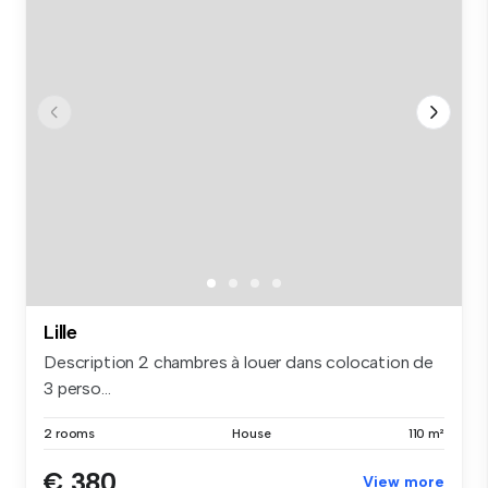
Lille
Description 2 chambres à louer dans colocation de
3 perso...
2 rooms
House
110 m²
€ 380
View more