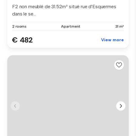
F2 non meublé de 31.52m² situé rue d'Esquermes
dans le se...
2 rooms
Apartment
31 m²
€ 482
View more