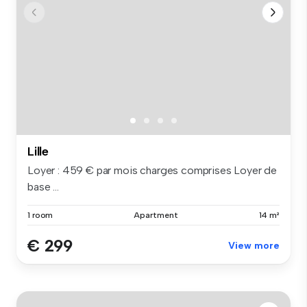
Lille
Loyer : 459 € par mois charges comprises Loyer de
base ...
1 room
Apartment
14 m²
€ 299
View more