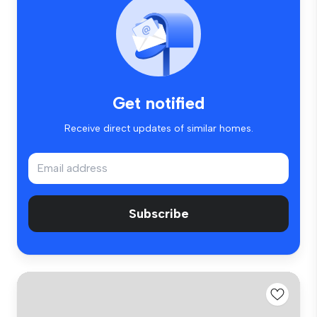
Get notified
Receive direct updates of similar homes.
Subscribe