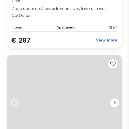
Lille
Zone soumise à encadrement des loyers Loyer :
650 € par...
1 room
Apartment
12 m²
€ 287
View more