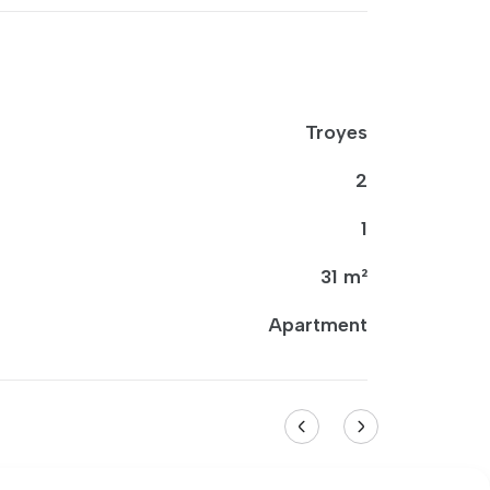
Troyes
2
1
31 m²
Apartment