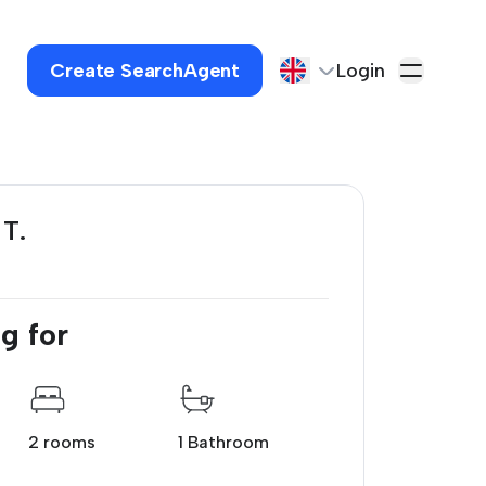
Create SearchAgent
Login
 T.
g for
2 rooms
1 Bathroom