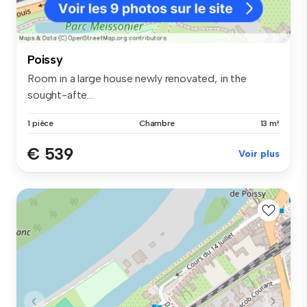
Poissy
Room in a large house newly renovated, in the
sought-afte...
1 pièce
Chambre
13 m²
€ 539
Voir plus