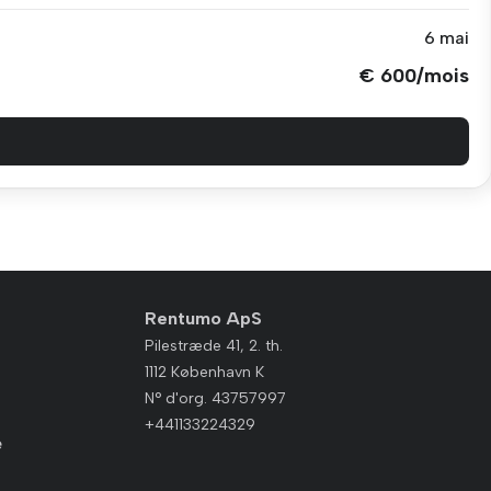
6 mai
€ 600/mois
Rentumo ApS
Pilestræde 41, 2. th.
1112 København K
N° d'org. 43757997
+441133224329
e