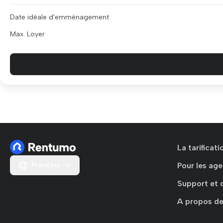
Date idéale d'emménagement
Max. Loyer
La tarificat
Français
Pour les age
Support et 
A propos de