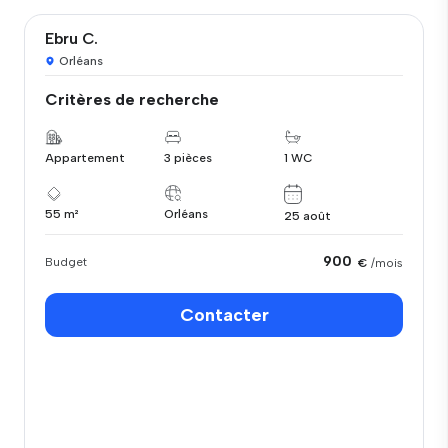
Ebru C.
Orléans
Critères de recherche
Appartement
3 pièces
1 WC
55 m²
Orléans
25 août
900
Budget
€
/mois
Contacter