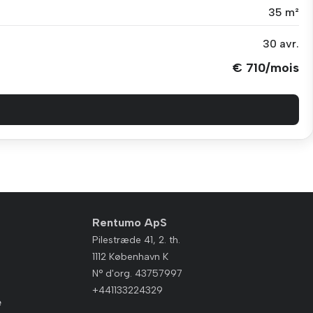
35 m²
30 avr.
€ 710/mois
Rentumo ApS
Pilestræde 41, 2. th.
1112 København K
N° d'org. 43757997
+441133224329
e