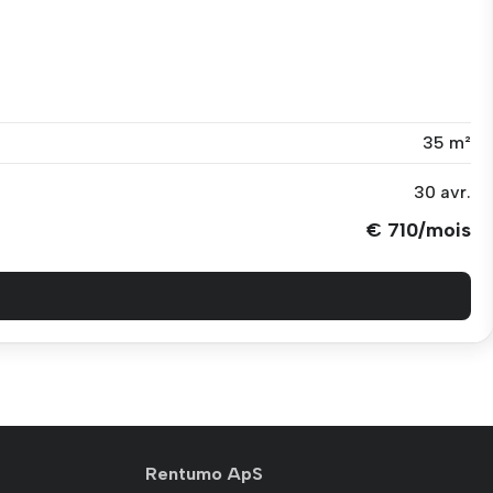
35 m²
30 avr.
€ 710/mois
Rentumo ApS