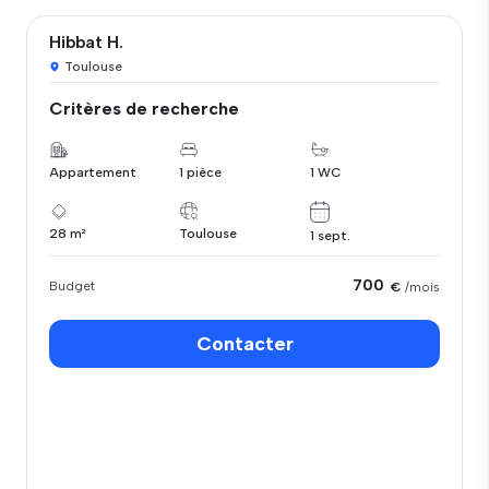
Hibbat H.
Toulouse
Critères de recherche
Appartement
1 pièce
1 WC
28 m²
Toulouse
1 sept.
700
Budget
€
/mois
Contacter