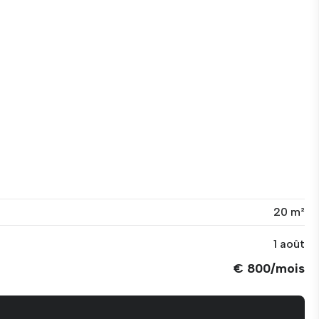
20 m²
1 août
€ 800/mois