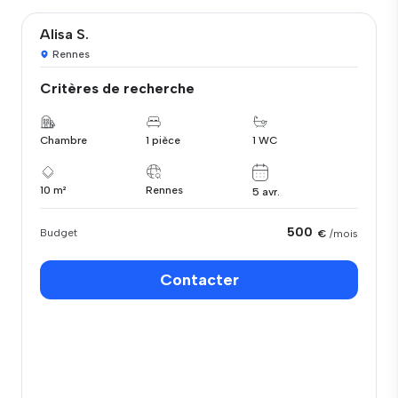
Alisa S.
Rennes
Critères de recherche
Chambre
1 pièce
1 WC
10 m²
Rennes
5 avr.
500
Budget
€
/mois
Contacter