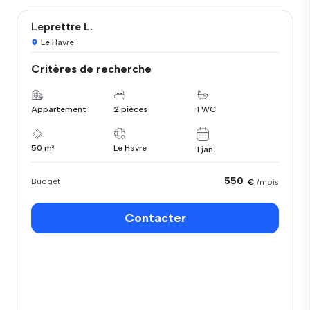
Leprettre L.
Le Havre
Critères de recherche
Appartement
2 pièces
1 WC
50 m²
Le Havre
1 jan.
550
Budget
€
/mois
Contacter