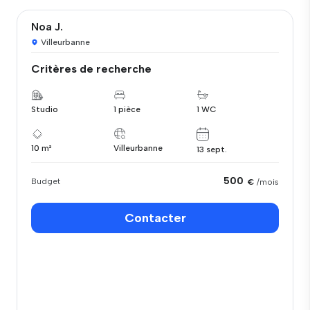
Noa J.
Villeurbanne
Critères de recherche
Studio
1 pièce
1 WC
10 m²
Villeurbanne
13 sept.
500
Budget
€
/mois
Contacter