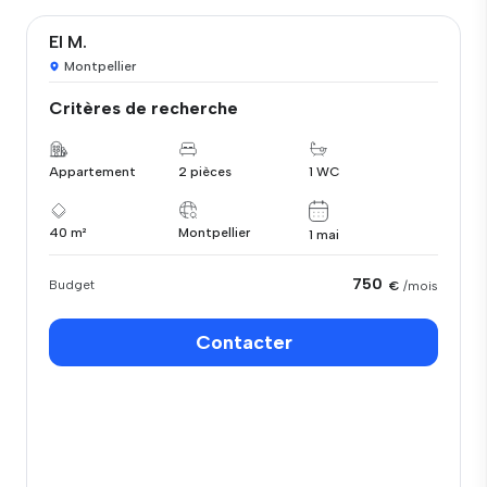
El M.
Montpellier
Critères de recherche
Appartement
2 pièces
1 WC
40 m²
Montpellier
1 mai
750
Budget
€
/mois
Contacter