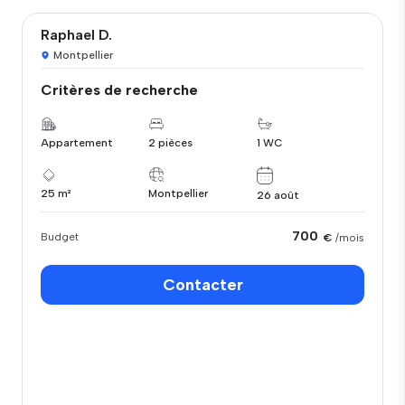
Raphael D.
Montpellier
Critères de recherche
Appartement
2 pièces
1 WC
25 m²
Montpellier
26 août
700
Budget
€
/mois
Contacter